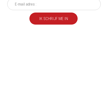
IK SCHRIJF ME IN
We leveren al ruim 20 jaar
kwaliteitsvolle producten
aan particulieren en
bedrijven.