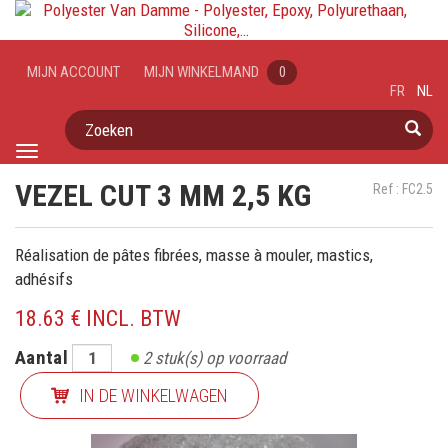
MIJN ACCOUNT
MIJN WINKELMAND
0
FR
NL
Zoeken
Toggle
navigation
VEZEL CUT 3 MM 2,5 KG
Ref : FC2.5
Réalisation de pâtes fibrées, masse à mouler, mastics,
adhésifs
18.63 € INCL. BTW
Aantal
2
stuk(s) op voorraad
IN DE WINKELWAGEN