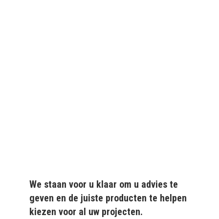
We leveren al ruim 20 jaar
kwaliteitsvolle producten
aan particulieren en
bedrijven.
We staan voor u klaar om u advies te
geven en de juiste producten te helpen
kiezen voor al uw projecten.