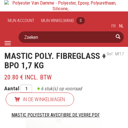
MIJN ACCOUNT
MIJN WINKELMAND
0
FR
NL
Zoeken
Toggle
navigation
MASTIC POLY. FIBREGLASS +
Ref : MF17
BPO 1,7 KG
20.80 € INCL. BTW
Aantal
6
stuk(s) op voorraad
IN DE WINKELWAGEN
MASTIC POLYESTER AVECFIBRE DE VERRE.PDF