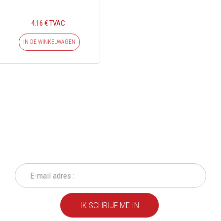
4.16 € TVAC
IN DE WINKELWAGEN
SCHRIJF IN OP ONZE
NIEUWSBRIEF
Mis geen enkele actie of aanbieding!
IK SCHRIJF ME IN