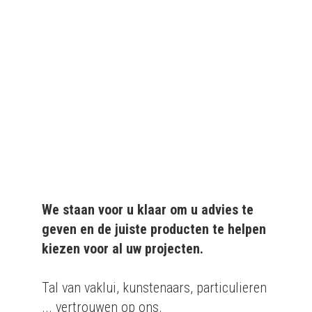
We leveren al ruim 20 jaar
kwaliteitsvolle producten
aan particulieren en
bedrijven.
We staan voor u klaar om u advies te
geven en de juiste producten te helpen
kiezen voor al uw projecten.
Tal van vaklui, kunstenaars, particulieren
... vertrouwen op ons.