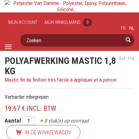
MIJN ACCOUNT
MIJN WINKELMAND
0
FR
NL
Zoeken
Toggle
navigation
POLYAFWERKING MASTIC 1,8
Ref : F18
KG
Mastic fin de finition très facile à appliquer et à poncer
Verharder inbegrepen
19.67 € INCL. BTW
Aantal
8
stuk(s) op voorraad
IN DE WINKELWAGEN