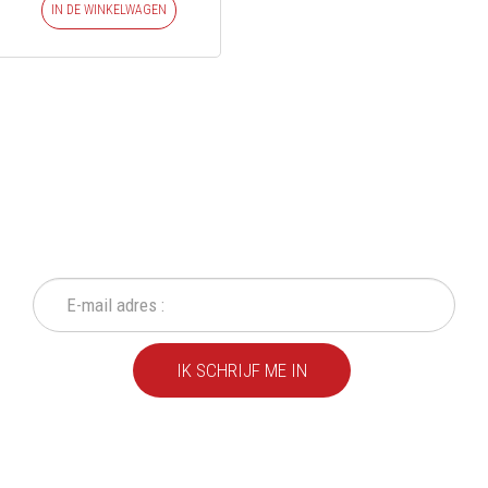
IN DE WINKELWAGEN
SCHRIJF IN OP ONZE
NIEUWSBRIEF
Mis geen enkele actie of aanbieding!
IK SCHRIJF ME IN