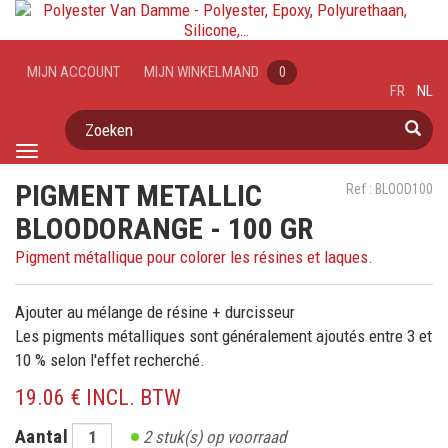
MIJN ACCOUNT
MIJN WINKELMAND
0
FR
NL
Zoeken
Toggle
navigation
PIGMENT METALLIC
Ref : BLOOD100
BLOODORANGE - 100 GR
Pigment métallique pour colorer les résines et laques.
Ajouter au mélange de résine + durcisseur
Les pigments métalliques sont généralement ajoutés entre 3 et
10 % selon l'effet recherché.
19.06 € INCL. BTW
Aantal
2
stuk(s) op voorraad