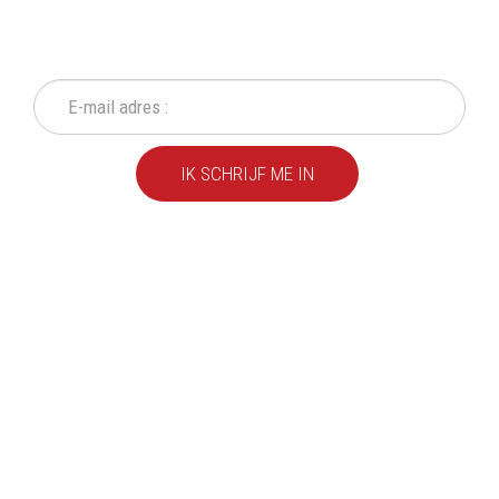
NIEUWSBRIEF
Mis geen enkele actie of aanbieding!
IK SCHRIJF ME IN
We leveren al ruim 20 jaar
kwaliteitsvolle producten
aan particulieren en
bedrijven.