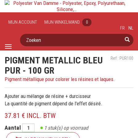
MIJN ACCOUNT
MIJN WINKELMAND
0
FR
NL
Zoeken
Toggle
navigation
PIGMENT METALLIC BLEU
Ref : PUR100
PUR - 100 GR
Pigment métallique pour colorer les résines et laques.
Ajouter au mélange de résine + durcisseur
La quantité de pigment dépend de l'effet désiré.
37.81 € INCL. BTW
Aantal
1
stuk(s) op voorraad