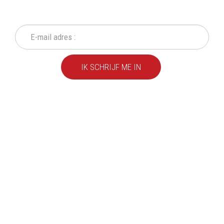
Mis geen enkele actie of aanbieding!
IK SCHRIJF ME IN
We leveren al ruim 20 jaar
kwaliteitsvolle producten
aan particulieren en
bedrijven.