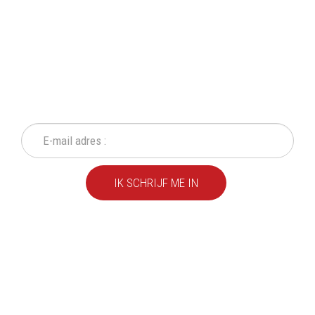
SCHRIJF IN OP ONZE
NIEUWSBRIEF
Mis geen enkele actie of aanbieding!
IK SCHRIJF ME IN
We leveren al ruim 20 jaar
kwaliteitsvolle producten