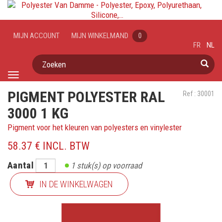
MIJN ACCOUNT
MIJN WINKELMAND
0
FR
NL
Zoeken
Toggle
navigation
PIGMENT POLYESTER RAL
Ref : 30001
3000 1 KG
Pigment voor het kleuren van polyesters en vinylester
58.37 € INCL. BTW
Aantal
1
stuk(s) op voorraad
IN DE WINKELWAGEN