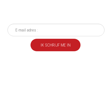
NIEUWSBRIEF
Mis geen enkele actie of aanbieding!
IK SCHRIJF ME IN
We leveren al ruim 20 jaar
kwaliteitsvolle producten
aan particulieren en