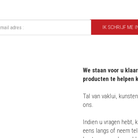
Mis geen enkele actie of aanbieding!
IK SCHRIJF ME I
We staan voor u klaar
producten te helpen k
m 20 jaar
Tal van vaklui, kunsten
ons.
roducten
Indien u vragen hebt, k
 en
eens langs of neem tel