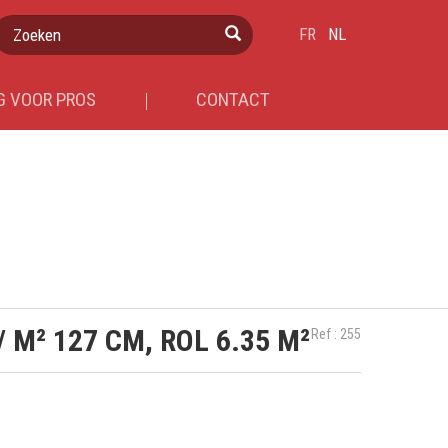
Zoeken
FR
NL
 VOOR PROS
CONTACT
 M² 127 CM, ROL 6.35 M²
Ref : 255