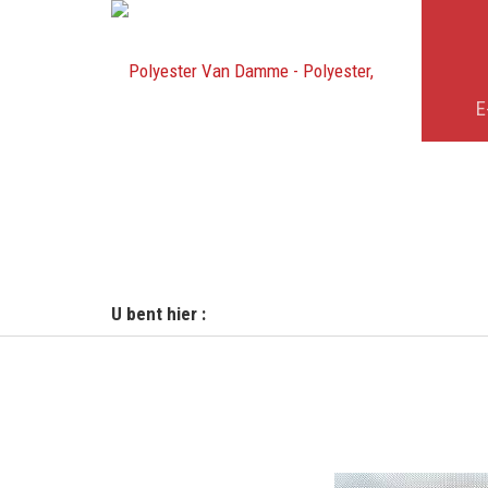
E
U bent hier :