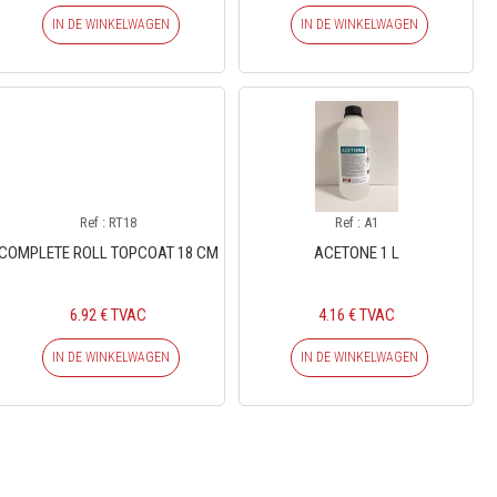
IN DE WINKELWAGEN
IN DE WINKELWAGEN
Ref : RT18
Ref : A1
COMPLETE ROLL TOPCOAT 18 CM
ACETONE 1 L
6.92 € TVAC
4.16 € TVAC
IN DE WINKELWAGEN
IN DE WINKELWAGEN