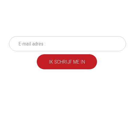
SCHRIJF IN OP ONZE
NIEUWSBRIEF
Mis geen enkele actie of aanbieding!
IK SCHRIJF ME IN
We leveren al ruim 20 jaar
kwaliteitsvolle producten
aan particulieren en