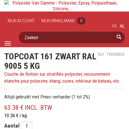
MIJN ACCOUNT
MIJN WINKELMAND
0
FR
NL
Zoeken
Toggle
navigation
TOPCOAT 161 ZWART RAL
Ref : T9005MSI5
9005 5 KG
Couche de finition sur stratifiés polyester, recouvrement
étanche pour polyester, étang, cuves, intérieur de bateau, etc.
Altijd gebruikt met Pmec-verharder (1 tot 2%)
63.38 € INCL. BTW
10.26 € / kg
Aantal