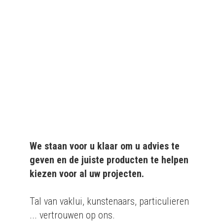
We leveren al ruim 20 jaar
kwaliteitsvolle producten
aan particulieren en
bedrijven.
We staan voor u klaar om u advies te
geven en de juiste producten te helpen
kiezen voor al uw projecten.
Tal van vaklui, kunstenaars, particulieren
... vertrouwen op ons.