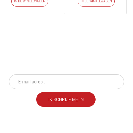
IN DE WINKELWAGEN
IN DE WINKELWAGEN
SCHRIJF IN OP ONZE
NIEUWSBRIEF
Mis geen enkele actie of aanbieding!
IK SCHRIJF ME IN