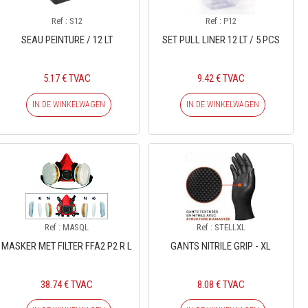
Ref : S12
Ref : P12
SEAU PEINTURE / 12 LT
SET PULL LINER 12 LT / 5 PCS
5.17 € TVAC
9.42 € TVAC
IN DE WINKELWAGEN
IN DE WINKELWAGEN
Ref : MASQL
Ref : STELLXL
MASKER MET FILTER FFA2 P2 R L
GANTS NITRILE GRIP - XL
38.74 € TVAC
8.08 € TVAC