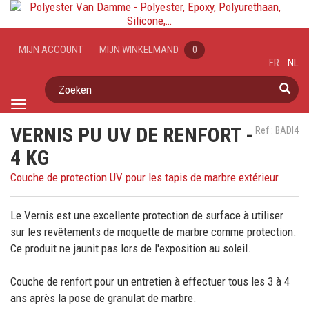
MIJN ACCOUNT
MIJN WINKELMAND
0
FR
NL
Zoeken
Toggle
navigation
VERNIS PU UV DE RENFORT -
Ref : BADI4
4 KG
Couche de protection UV pour les tapis de marbre extérieur
Le Vernis est une excellente protection de surface à utiliser
sur les revêtements de moquette de marbre comme protection.
Ce produit ne jaunit pas lors de l'exposition au soleil.
Couche de renfort pour un entretien à effectuer tous les 3 à 4
ans après la pose de granulat de marbre.