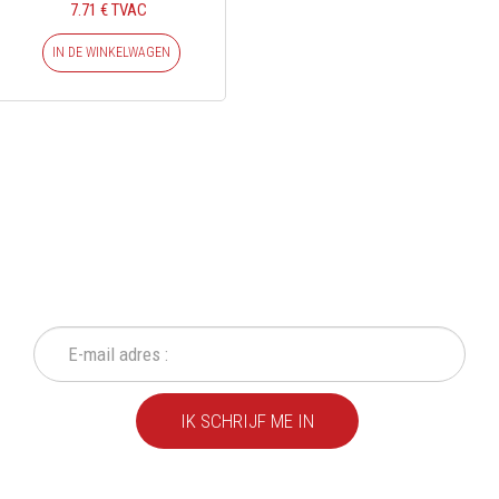
7.71 € TVAC
IN DE WINKELWAGEN
SCHRIJF IN OP ONZE
NIEUWSBRIEF
Mis geen enkele actie of aanbieding!
IK SCHRIJF ME IN