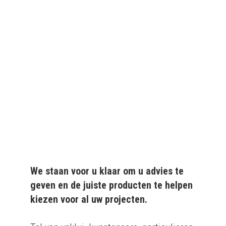
We leveren al ruim 20 jaar
kwaliteitsvolle producten
aan particulieren en
bedrijven.
We staan voor u klaar om u advies te
geven en de juiste producten te helpen
kiezen voor al uw projecten.