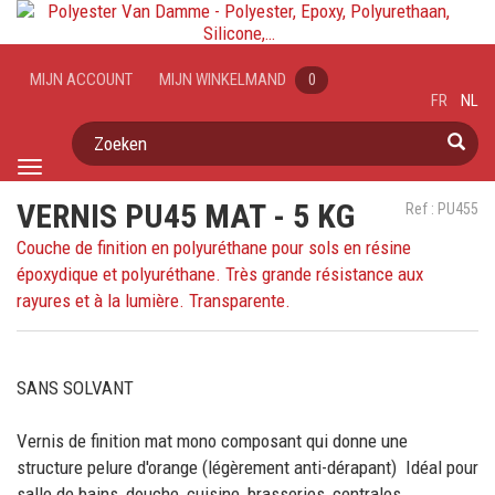
MIJN ACCOUNT
MIJN WINKELMAND
0
FR
NL
Zoeken
Toggle
navigation
VERNIS PU45 MAT - 5 KG
Ref : PU455
Couche de finition en polyuréthane pour sols en résine
époxydique et polyuréthane. Très grande résistance aux
rayures et à la lumière. Transparente.
SANS SOLVANT
Vernis de finition mat mono composant qui donne une
structure pelure d'orange (légèrement anti-dérapant) Idéal pour
salle de bains, douche, cuisine, brasseries, centrales